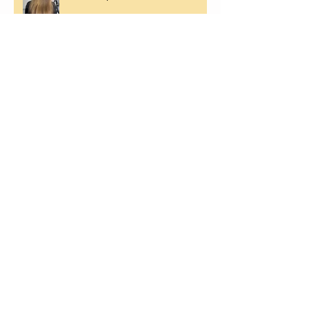
Symbiose
Cabelos Acobreados
Arquivo
janeiro de 2026
(1)
1 post
setembro de 2024
(3)
3 posts